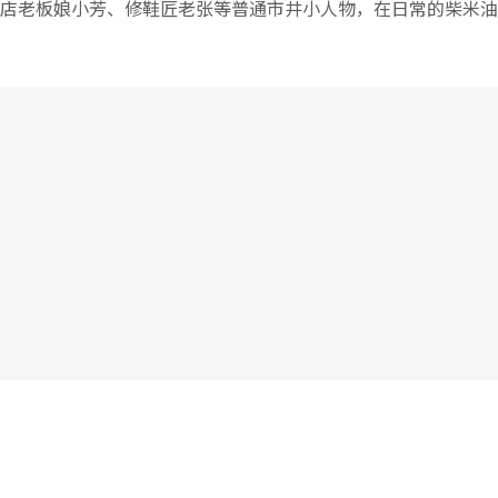
店老板娘小芳、修鞋匠老张等普通市井小人物，在日常的柴米油