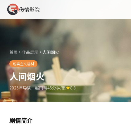
伤情影院
首页
作品展示
人间烟火
现实主义题材
人间烟火
2025年
导演：赵雨晴
45分钟/集
8.8
剧情简介