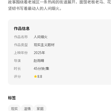
故事围绕着老城区一条热闹的街道展开，面馆老板老马、花
坚韧书写着最动人的人间烟火。
作品信息
作品名称
人间烟火
作品类型
现实主义题材
上映年份
2025年
导演
赵雨晴
时长
45分钟/集
评分
8.8
标签
现实
温情
家庭