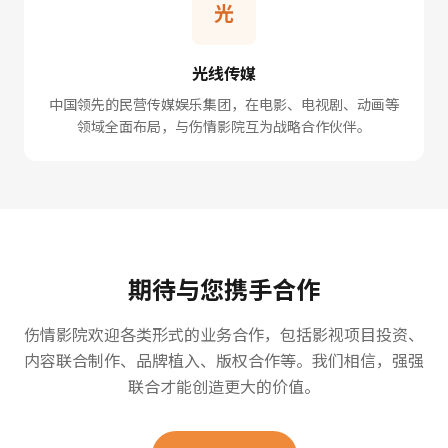
光
光线传媒
中国领先的民营传媒娱乐集团，在电影、电视剧、动画等
领域全面布局，与伤情影院互为战略合作伙伴。
期待与您携手合作
伤情影院欢迎各类形式的业务合作，包括影视项目投资、
内容联合制作、品牌植入、版权合作等。我们相信，强强
联合才能创造更大的价值。