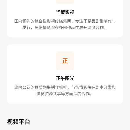
华策影视
国内领先的综合性影视传媒集团，专注于精品剧集制作与
发行，与伤情影院在多部作品中展开深度合作。
正
正午阳光
业内公认的品质剧集制作标杆，与伤情影院在剧本开发和
演员资源共享等方面深度合作。
视频平台