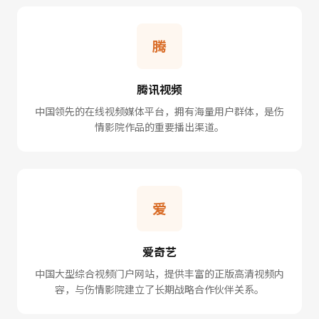
腾
腾讯视频
中国领先的在线视频媒体平台，拥有海量用户群体，是伤
情影院作品的重要播出渠道。
爱
爱奇艺
中国大型综合视频门户网站，提供丰富的正版高清视频内
容，与伤情影院建立了长期战略合作伙伴关系。