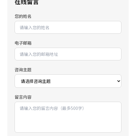
在线留言
您的姓名
电子邮箱
咨询主题
留言内容