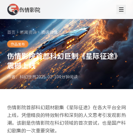
伤情影院
首页
新闻资讯
资讯详情
作品发布
伤情影院首部科幻巨制《星际征途》
震撼上线
作者：科幻世界
2025-02-10
4分钟阅读
伤情影院首部科幻题材剧集《星际征途》在各大平台全网
上线，凭借精良的特效制作和深刻的人文思考引发观影热
潮。该剧是伤情影院在科幻领域的首次尝试，也是国产科
幻剧集的一次重要突破。